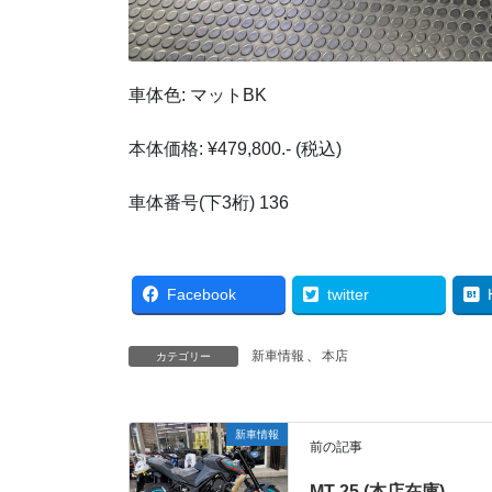
車体色: マットBK
本体価格: ¥479,800.- (税込)
車体番号(下3桁) 136
Facebook
twitter
新車情報
、
本店
カテゴリー
新車情報
前の記事
MT-25 (本店在庫)