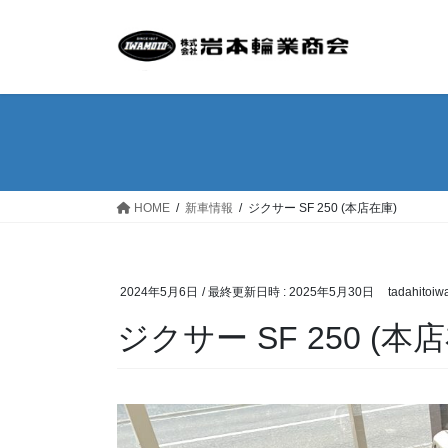
コ
ナ
ン
ビ
テ
ゲ
ン
ー
ツ
シ
へ
ョ
ス
ン
キ
に
ッ
移
HOME
新車情報
ジクサー SF 250 (本店在庫)
プ
動
2024年5月6日
/ 最終更新日時 :
2025年5月30日
tadahitoiw
ジクサー SF 250 (本