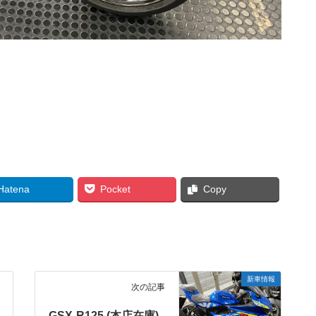
Hatena
Pocket
Copy
新車情報
次の記事
GSX-R125 (本店在庫)